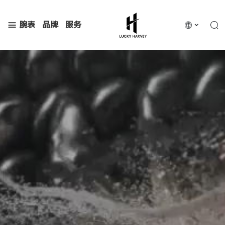
腕表
品牌
服务