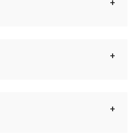
+
+
+