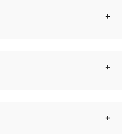
+
+
+