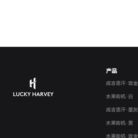
产品
成吉思汗·玫
水果街机·白
成吉思汗·墨
水果街机·黑
水果街机·玫